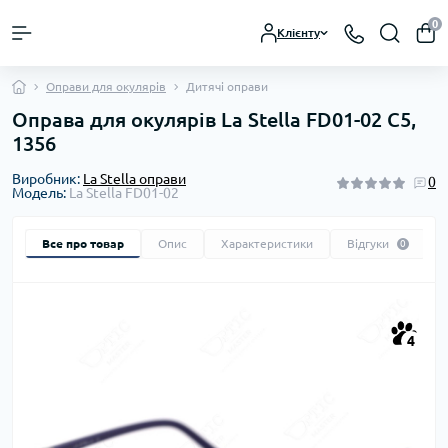
0
Клієнту
Оправи для окулярів
Дитячі оправи
Оправа для окулярів La Stella FD01-02 C5,
1356
Виробник:
La Stella оправи
0
Модель:
La Stella FD01-02
Все про товар
Опис
Характеристики
Відгуки
0
4