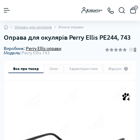
0
Клієнту
Оправи для окулярів
Жіночі оправи
Оправа для окулярів Perry Ellis PE244, 743
Виробник:
Perry Ellis оправи
0
Модель:
Perry Ellis 743
Все про товар
Опис
Характеристики
Відгуки
0
4