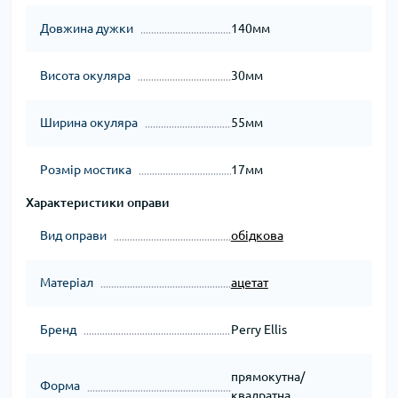
Довжина дужки
140мм
Висота окуляра
30мм
Ширина окуляра
55мм
Розмір мостика
17мм
Характеристики оправи
Вид оправи
обідкова
Матеріал
ацетат
Бренд
Perry Ellis
прямокутна/
Форма
квадратна