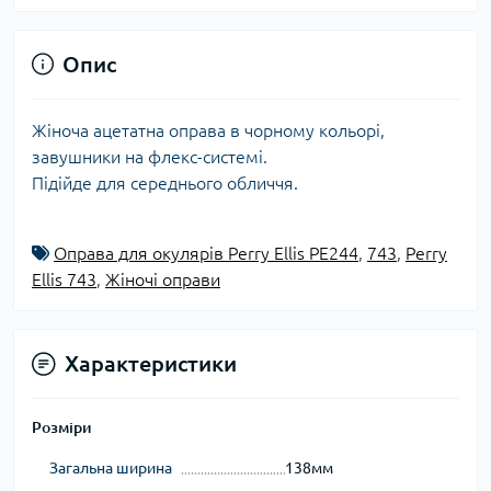
Опис
Жіноча ацетатна оправа в чорному кольорі,
завушники на флекс-системі.
Підійде для середнього обличчя.
Оправа для окулярів Perry Ellis PE244
,
743
,
Perry
Ellis 743
,
Жіночі оправи
Характеристики
Розміри
Загальна ширина
138мм