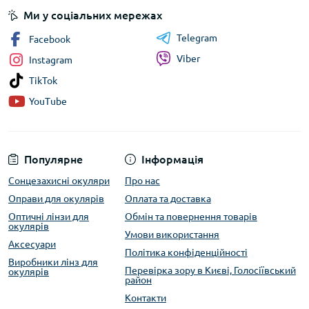
Ми у соціальних мережах
Telegram
Facebook
Viber
Instagram
TikTok
YouTube
Популярне
Інформація
Сонцезахисні окуляри
Про нас
Оправи для окулярів
Оплата та доставка
Оптичні лінзи для
Обмін та повернення товарів
окулярів
Умови використання
Аксесуари
Політика конфіденційності
Виробники лінз для
Перевірка зору в Києві, Голосіївський
окулярів
район
Контакти