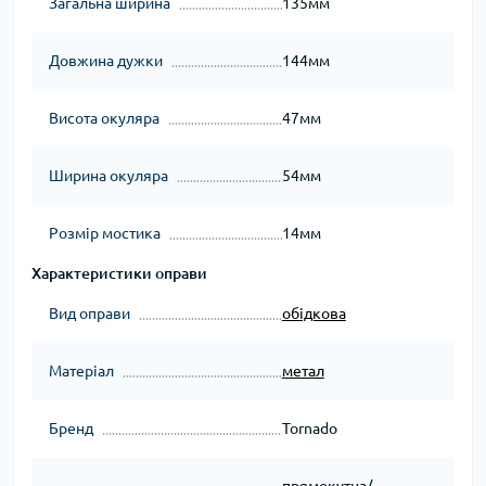
Загальна ширина
135мм
Довжина дужки
144мм
Висота окуляра
47мм
Ширина окуляра
54мм
Розмір мостика
14мм
Характеристики оправи
Вид оправи
обідкова
Матеріал
метал
Бренд
Tornado
прямокутна/