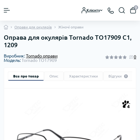
0
Клієнту
Оправи для окулярів
Жіночі оправи
Оправа для окулярів Tornado TO17909 C1,
1209
Виробник:
Tornado оправи
0
Модель:
Tornado TO17909
Все про товар
Опис
Характеристики
Відгуки
0
4