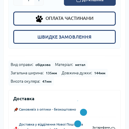
ОПЛАТА ЧАСТИНАМИ
ШВИДКЕ ЗАМОВЛЕННЯ
Вид оправи:
Матеріал:
обідкова
метал
Загальна ширина:
Довжина дужки:
135мм
144мм
Висота окуляра:
47мм
Доставка
Самовивіз з оптики - безкоштовно
Доставка у відділення Нової Пошти (за
За тарифами