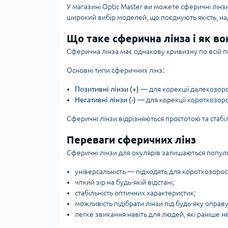
У магазині
Optic Master
ви можете
сферичні лінз
широкий вибір моделей, що поєднують якість, над
Що таке сферична лінза і як в
Сферична лінза
має однакову кривизну по всій п
Основні типи сферичних лінз:
Позитивні лінзи (+)
— для корекції далекозоро
Негативні лінзи (-)
— для корекції короткозоро
Сферичні лінзи відрізняються простотою та стабіл
Переваги сферичних лінз
Сферичні лінзи для окулярів
залишаються популя
універсальність — підходять для короткозорост
чіткий зір на будь-якій відстані;
стабільність оптичних характеристик;
можливість підібрати лінзи під будь-яку оправу
легке звикання навіть для людей, які раніше н