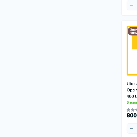
Зни
онл
Лінз
Opti
400 
В ная
800