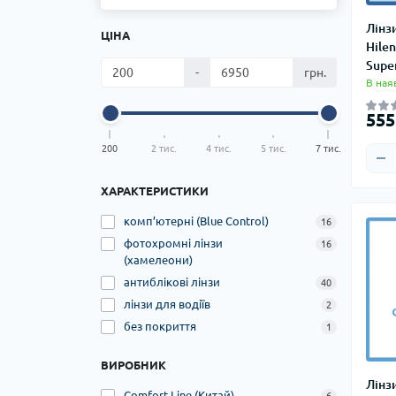
Лінз
ЦІНА
Hilen
Supe
-
грн.
В ная
555
200
2 тис.
4 тис.
5 тис.
7 тис.
ХАРАКТЕРИСТИКИ
комп’ютерні (Blue Control)
16
фотохромні лінзи
16
(хамелеони)
антиблікові лінзи
40
лінзи для водіїв
2
без покриття
1
ВИРОБНИК
Лінз
Comfort Line (Китай)