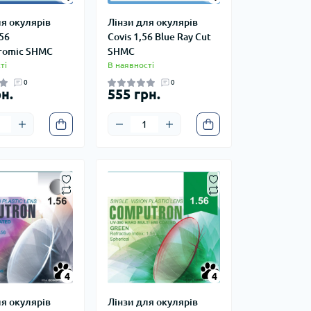
ля окулярів
Лінзи для окулярів
,56
Covis 1,56 Blue Ray Cut
romic SHMC
SHMC
ті
В наявності
0
0
н.
555 грн.
4
4
4
4
ля окулярів
Лінзи для окулярів