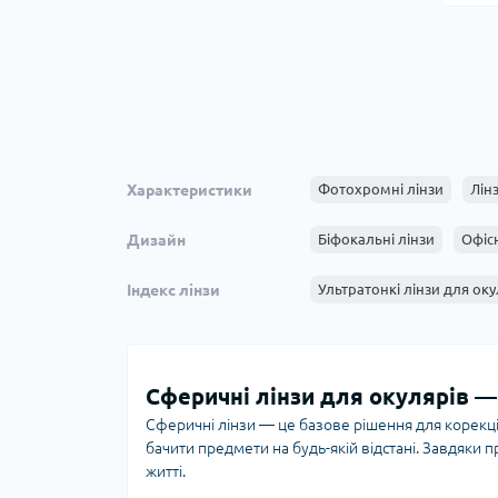
Характеристики
Фотохромні лінзи
Лінз
Дизайн
Біфокальні лінзи
Офісн
Індекс лінзи
Ультратонкі лінзи для оку
Сферичні лінзи для окулярів —
Сферичні лінзи — це базове рішення для корекці
бачити предмети на будь-якій відстані. Завдяки 
житті.