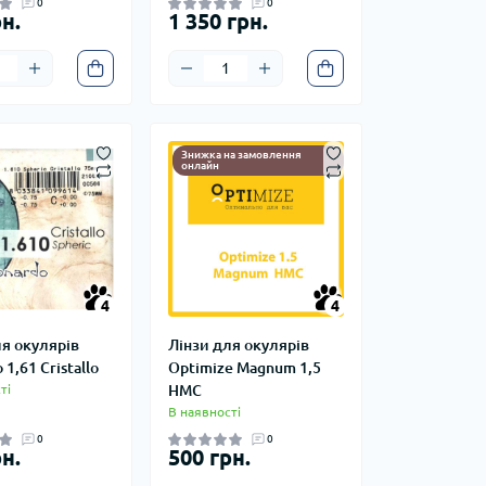
0
0
н.
1 350 грн.
Знижка на замовлення
онлайн
4
4
4
4
ля окулярів
Лінзи для окулярів
 1,61 Cristallo
Optimize Magnum 1,5
ті
HMC
В наявності
0
0
н.
500 грн.