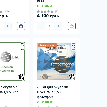
ті
BLUE
В наявності
0
0
грн.
4 100 грн.
Топ продажів
4
4
4
4
ля окулярів
Лінзи для окулярів
lia 1,5 Silken
Divel Italia 1,56
ті
фотохром
В наявності