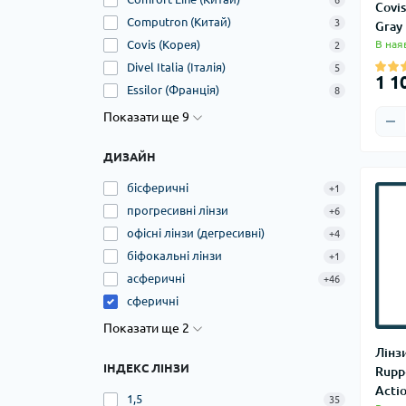
6
Covi
Computron (Китай)
3
Gray
В ная
Covis (Корея)
2
Divel Italia (Італія)
5
1 1
Essilor (Франція)
8
Показати ще 9
ДИЗАЙН
бісферичні
+1
прогресивні лінзи
+6
офісні лінзи (дегресивні)
+4
біфокальні лінзи
+1
асферичні
+46
сферичні
Показати ще 2
Лінз
ІНДЕКС ЛІНЗИ
Rupp
Acti
1,5
35