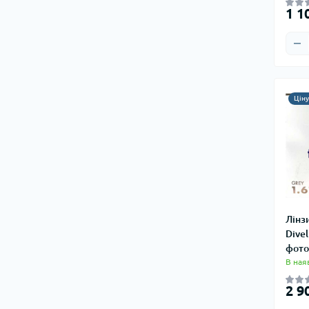
1 1
Цін
Лінз
Divel
фото
В ная
2 9