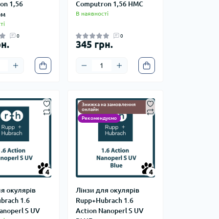
on 1,56
Computron 1,56 HMC
ом
В наявності
ті
0
0
н.
345 грн.
Знижка на замовлення
онлайн
Рекомендуємо
4
4
4
4
ля окулярів
Лінзи для окулярів
brach 1.6
Rupp+Hubrach 1.6
anoperl S UV
Action Nanoperl S UV