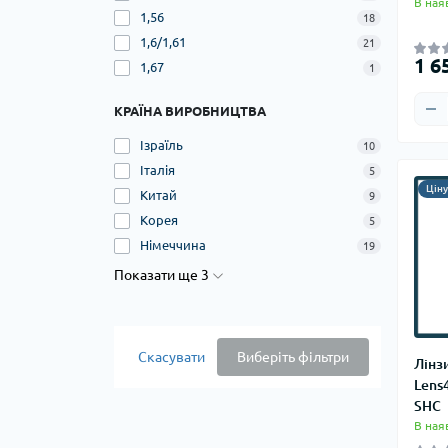
В ная
1,56
18
1,6/1,61
21
1 6
1,67
1
КРАЇНА ВИРОБНИЦТВА
Ізраїль
10
Італія
5
Цін
Китай
9
Корея
5
Німеччина
19
Показати ще 3
Скасувати
Виберіть фільтри
Лінз
Lens4
SHC
В ная