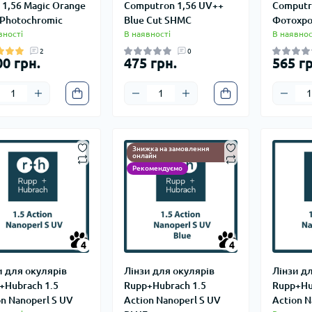
s 1,56 Magic Orange
Computron 1,56 UV++
Computr
 Photochromic
Blue Cut SHMC
Фотохр
вності
В наявності
В наявнос
2
0
00 грн.
475 грн.
565 гр
Знижка на замовлення
онлайн
Рекомендуємо
4
4
4
4
и для окулярів
Лінзи для окулярів
Лінзи д
+Hubrach 1.5
Rupp+Hubrach 1.5
Rupp+Hu
on Nanoperl S UV
Action Nanoperl S UV
Action N