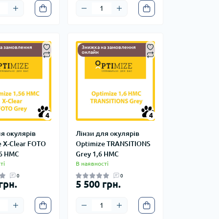
а замовлення
Знижка на замовлення
онлайн
4
4
4
4
ля окулярів
Лінзи для окулярів
e X-Clear FOTO
Optimize TRANSITIONS
56 HMC
Grey 1,6 HMC
ті
В наявності
0
0
грн.
5 500 грн.