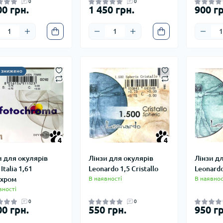
0
0
00 грн.
1 450 грн.
900 гр
у знижено
4
4
4
4
и для окулярів
Лінзи для окулярів
Лінзи д
 Italia 1,61
Leonardo 1,5 Cristallo
Leonardo
хром
В наявності
В наявнос
вності
0
0
00 грн.
550 грн.
950 гр