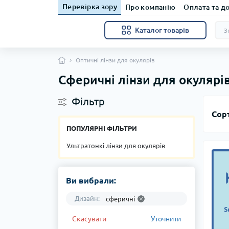
Перевірка зору
Про компанію
Оплата та д
Каталог товарів
Оптичні лінзи для окулярів
Сферичні лінзи для окулярі
Фільтр
Сор
ПОПУЛЯРНІ ФІЛЬТРИ
Ультратонкі лінзи для окулярів
Ви вибрали:
Дизайн:
сферичні
Скасувати
Уточнити