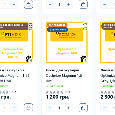
жка на замовлення
Топ продажів
Знижка н
айн
онлайн
Ціну знижено
4
4
4
4
и для окулярів
Лінзи для окулярів
Лінзи д
mize Magnum 1,56
Optimize Magnum 1,6
Optimiz
UV HMC
HMC
Grey 1,
вності
В наявності
В наявнос
0
0
 грн.
1 200 грн.
2 500 