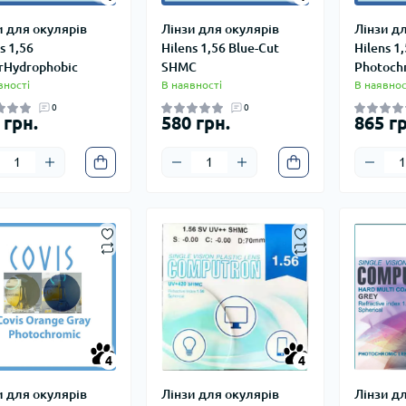
и для окулярів
Лінзи для окулярів
Лінзи д
s 1,56
Hilens 1,56 Blue-Cut
Hilens 1
rHydrophobic
SHMC
Photoch
вності
В наявності
В наявнос
0
0
 грн.
580 грн.
865 гр
4
4
4
4
и для окулярів
Лінзи для окулярів
Лінзи д