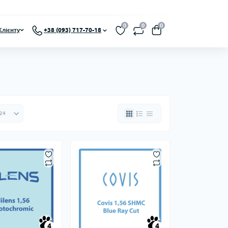
0
0
0
Клієнту
+38 (093) 717-70-18
4
4
4
4