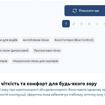
Показати ще
1
2
3
4
>
>
и для водіїв
Антиблікові лінзи
Комп’ютерні (Blue Control)
і лінзи (дегресивні)
Прогресивні лінзи
лярів
Ультратонкі лінзи для окулярів
 чіткість та комфорт для будь-якого зору
ї зору при короткозорості або далекозорості. Вони мають однакову кр
простій конструкції, сферична лінза забезпечує стабільну оптичну сил