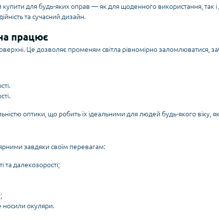
и купити
для будь-яких оправ — як для щоденного використання, так 
ійність та сучасний дизайн.
она працює
оверхні. Це дозволяє променям світла рівномірно заломлюватися, за
сті.
сті.
ьністю оптики, що робить їх ідеальними для людей будь-якого віку, я
рними завдяки своїм перевагам:
і та далекозорості;
;
е носили окуляри.