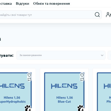
оставка
Відгуки
Обмін та повернення
в
тувати:
4
4
4
4