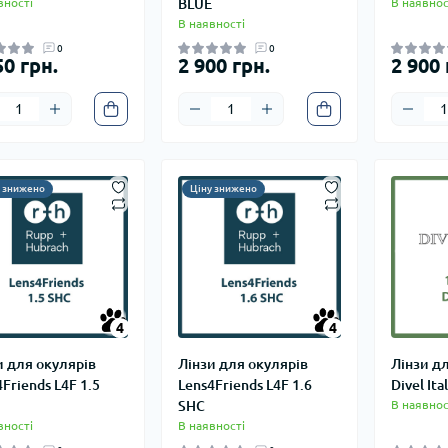
вності
BLUE
В наявнос
В наявності
0
0
50 грн.
2 900 грн.
2 900 
у знижено
Ціну знижено
4
4
4
4
и для окулярів
Лінзи для окулярів
Лінзи д
Friends L4F 1.5
Lens4Friends L4F 1.6
Divel Ita
SHC
В наявнос
вності
В наявності