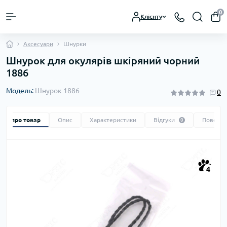
0
Клієнту
Аксесуари
Шнурки
Шнурок для окулярів шкіряний чорний
1886
Модель:
Шнурок 1886
0
Все про товар
Опис
Характеристики
Відгуки
Поверне
0
4