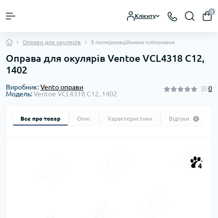
0
Клієнту
Оправи для окулярів
З поляризаційними кліпонами
Оправа для окулярів Ventoe VCL4318 C12,
1402
Виробник:
Vento оправи
0
Модель:
Ventoe VCL4318 C12, 1402
Все про товар
Опис
Характеристики
Відгуки
0
4