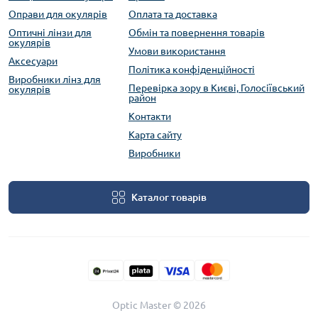
Оправи для окулярів
Оплата та доставка
Оптичні лінзи для
Обмін та повернення товарів
окулярів
Умови використання
Аксесуари
Політика конфіденційності
Виробники лінз для
Перевірка зору в Києві, Голосіївський
окулярів
район
Контакти
Карта сайту
Виробники
Каталог товарів
Optic Master © 2026